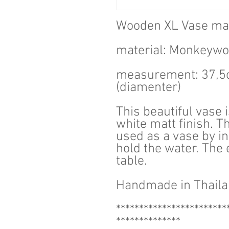
Wooden XL Vase ma
material: Monkeyw
measurement: 37,5c
(diamenter)
This beautiful vase 
white matt finish. T
used as a vase by in
hold the water. The 
table.
Handmade in Thail
************************
**************