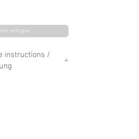
icht verfügbar
 instructions /
tung
s: do not put into dish washer. Wipe
 in den Geschirrspüler geben. Mit
chen.