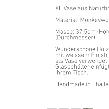
XL Vase aus Naturh
Material: Monkeywo
Masse: 37,5cm (Höh
(Durchmesser)
Wunderschöne Holzv
mit weissem Finish.
als Vase verwendet
Glasbehälter einfüg
Ihrem Tisch.
Handmade in Thail