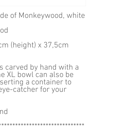
de of Monkeywood, white
ood
m (height) x 37,5cm
is carved by hand with a
he XL bowl can also be
serting a container to
eye-catcher for your
and
*******************************