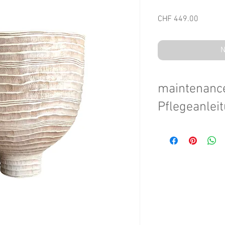
Preis
CHF 449.00
N
maintenance
Pflegeanlei
maintenace instruction
off with a damp cloth
Pflegeanleitung: Nicht
feuchtem Tuch abwis