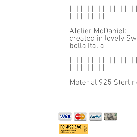
| | | | | | | | | | | | | | | | | | 
| | | | | | | | | | |
Atelier McDaniel:
created in lovely Sw
bella Italia
| | | | | | | | | | | | | | | | | | 
| | | | | | | | | | |
Material 925 Sterlin