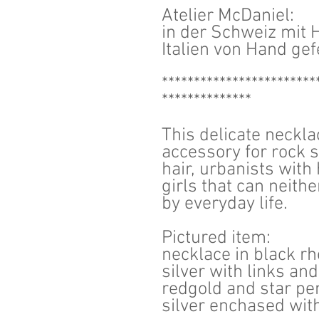
Atelier McDaniel:
in der Schweiz mit H
Italien von Hand gef
************************
**************
This delicate neckla
accessory for rock s
hair, urbanists with
girls that can neit
by everyday life.
Pictured item:
necklace in black r
silver with links an
redgold and star pe
silver enchased with