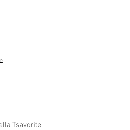
UP
lla Tsavorite