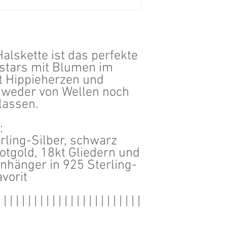
Halskette ist das perfekte
kstars mit Blumen im
t Hippieherzen und
ch weder von Wellen noch
lassen.
:
rling-Silber, schwarz
otgold, 18kt Gliedern und
nhänger in 925 Sterling-
vorit
| | | | | | | | | | | | | | | | | | | | | | | |