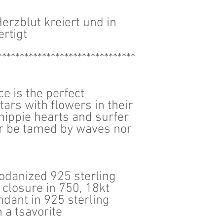
erzblut kreiert und in
ertigt
*******************************
ce is the perfect
tars with flowers in their
 hippie hearts and surfer
her be tamed by waves nor
hodanized 925 sterling
d closure in 750, 18kt
ndant in 925 sterling
 a tsavorite