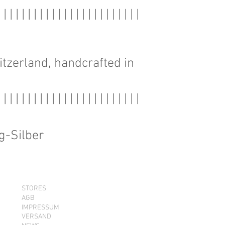
| | | | | | | | | | | | | | | | | | | | | | | |
itzerland, handcrafted in
| | | | | | | | | | | | | | | | | | | | | | | |
g-Silber
STORES
AGB
IMPRESSUM
VERSAND